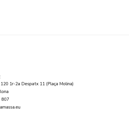
0 1r-2a Despatx 11 (Plaça Molina)
na
07
ssa.eu