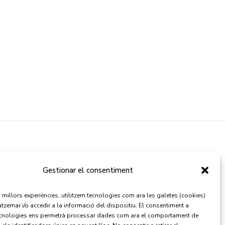
CONTACTE
Gestionar el consentiment
Via Augusta, 120 1r-2a Despatx 11
es millors experiències, utilitzem tecnologies com ara les galetes (cookies)
(Plaça Molina) 08006 Barcelona
zemar i/o accedir a la informació del dispositiu. El consentiment a
cnologies ens permetrà processar dades com ara el comportament de
+34 607 599 807