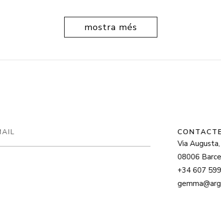
mostra més
CONTACTE
Via Augusta, 12
08006 Barcelo
+34 607 599 8
gemma@argama