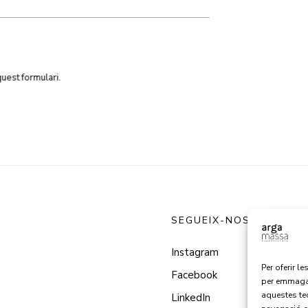
iar aquest formulari.
SEGUEIX-NOS
Instagram
Per oferir l
Facebook
per emmagat
aquestes te
LinkedIn