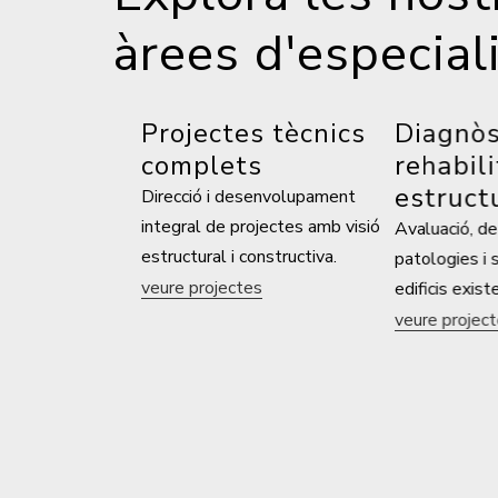
àrees d'especial
Projectes tècnics
Diagnòstic
complets
rehabilita
estructur
Direcció i desenvolupament
integral de projectes amb visió
Avaluació, detec
estructural i constructiva.
patologies i solu
veure projectes
edificis existents
veure projectes