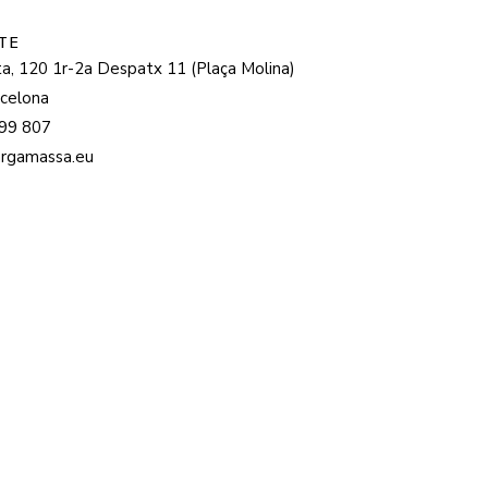
0 1r-2a Despatx 11 (Plaça Molina)
na
07
ssa.eu