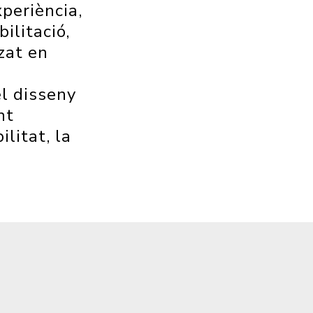
periència,
ilitació,
zat en
l disseny
nt
litat, la