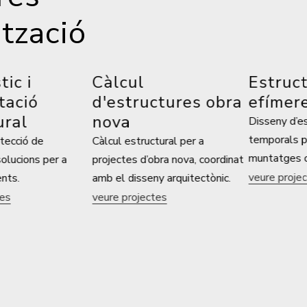
ització
 i
Càlcul
Estructu
ció
d'estructures obra
efímeres
al
nova
Disseny d’estru
temporals per 
ció de
Càlcul estructural per a
muntatges cultu
cions per a
projectes
d’obra
nova, coordinat
veure projectes
.
amb el disseny arquitectònic.
veure projectes