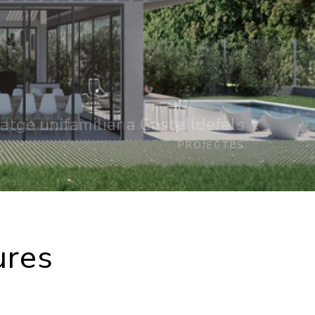
atge unifamiliar a Castelldefels
PROJECTES
ures