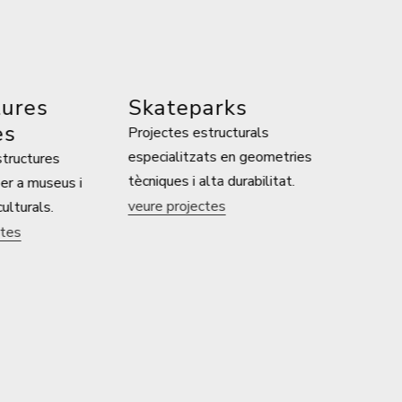
res
Skateparks
Projectes estructurals
especialitzats en geometries
ctures
tècniques i alta durabilitat.
a museus i
veure projectes
rals.