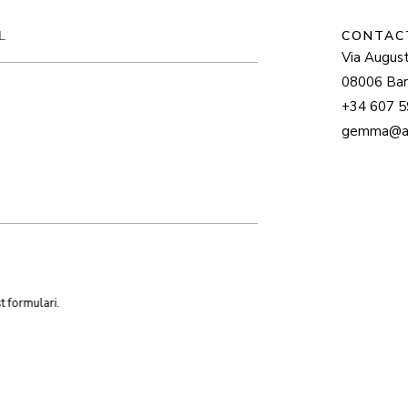
CONTACTE
Via Augusta, 12
08006 Barcelo
+34 607 599 8
gemma@argama
iar aquest formulari.