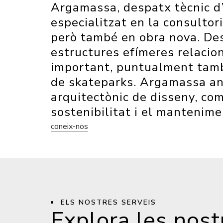
Argamassa, despatx tècnic d’
especialitzat en la consultor
però també en obra nova. Des
estructures efímeres relacio
important, puntualment tamb
de skateparks. Argamassa ana
arquitectònic
de disseny, com 
sostenibilitat i el mantenime
coneix-nos
ELS NOSTRES SERVEIS
Explora les nost