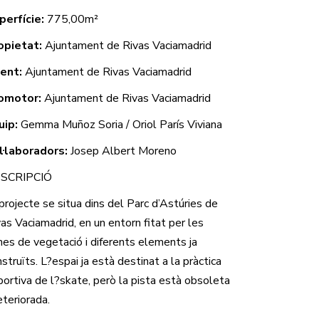
perfície:
775,00m²
opietat:
Ajuntament de Rivas Vaciamadrid
ient:
Ajuntament de Rivas Vaciamadrid
omotor:
Ajuntament de Rivas Vaciamadrid
uip:
Gemma Muñoz Soria / Oriol París Viviana
l·laboradors:
Josep Albert Moreno
SCRIPCIÓ
projecte se situa dins del Parc d’Astúries de
as Vaciamadrid, en un entorn fitat per les
nes de vegetació i diferents elements ja
struïts. L?espai ja està destinat a la pràctica
portiva de l?skate, però la pista està obsoleta
eteriorada.