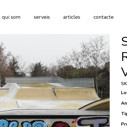
qui som
serveis
articles
contacte
S
Lo
An
Ti
Pr