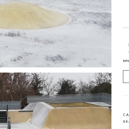
env
CA
SK