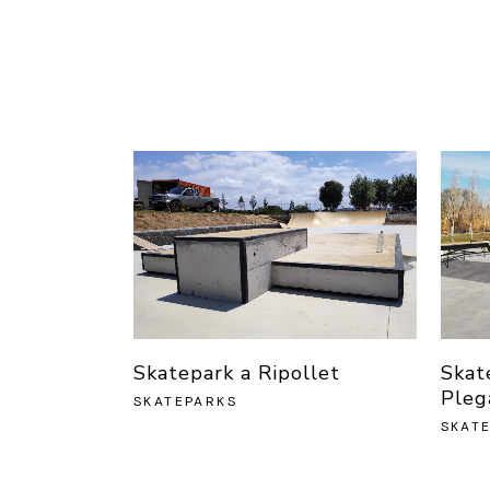
Skate
Skatepark a Ripollet
Pleg
SKATEPARKS
SKAT