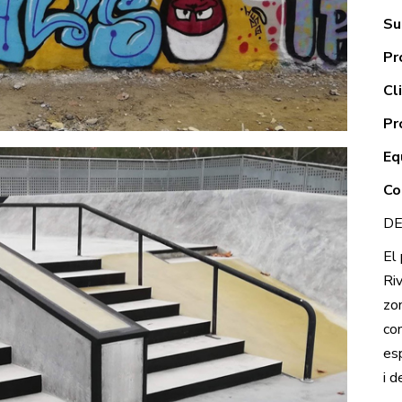
Su
Pr
Cl
Pr
Eq
Co
DE
El 
Riv
zo
con
es
i d