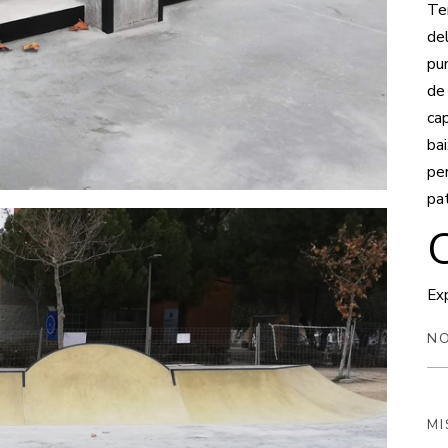
Te
de
pu
de 
ca
bai
pe
pa
Exp