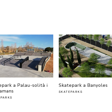
park a Palau-solità i
Skatepark a Banyoles
amans
SKATEPARKS
EPARKS