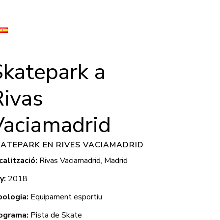
Skatepark a
Rivas
Vaciamadrid
KATEPARK EN RIVES VACIAMADRID
calització:
Rivas Vaciamadrid, Madrid
y:
2018
pologia:
Equipament esportiu
ograma:
Pista de Skate