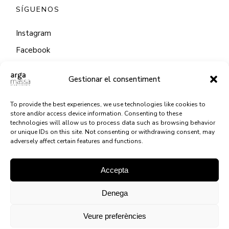
SÍGUENOS
Instagram
Facebook
LinkedIn
Gestionar el consentiment
CONTACTO
Via Augusta, 120 1r-2a Despacho 11
To provide the best experiences, we use technologies like cookies to
store and/or access device information. Consenting to these
(Plaza Molina) 08006 Barcelona
technologies will allow us to process data such as browsing behavior
or unique IDs on this site. Not consenting or withdrawing consent, may
+34 607 599 807
adversely affect certain features and functions.
gemma@argamassa.eu
Accepta
Design by
Agencia Marketing Online
Ingenium.Marketing
Denega
Política de Privacidad
Aviso legal
Cookies
Veure preferències